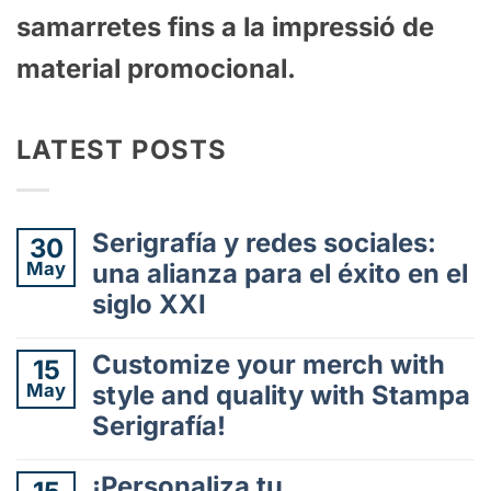
samarretes
fins
a
la
impress
i
ó
de
material
prom
oc
ional
.
LATEST POSTS
Serigrafía y redes sociales:
30
May
una alianza para el éxito en el
siglo XXI
No
hay
Customize your merch with
15
comentarios
May
style and quality with Stampa
en
Serigrafía!
Serigrafía
y
No
redes
hay
¡Personaliza tu
sociales: