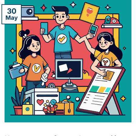
30
May