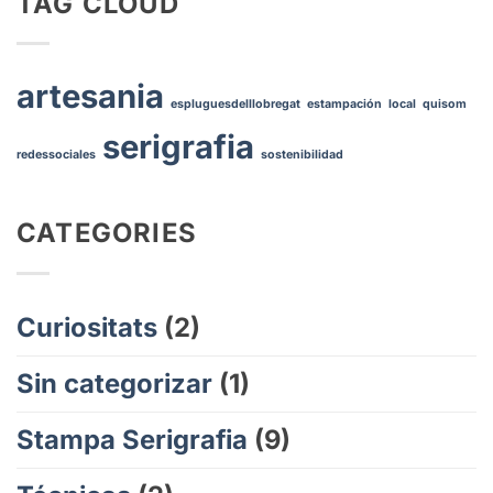
TAG CLOUD
color!
serigrafía
DIY
al
siguiente
artesania
nivel
espluguesdelllobregat
estampación
local
quisom
con
serigrafia
Stampa
redessociales
sostenibilidad
Serigrafía!
CATEGORIES
Curiositats
(2)
Sin categorizar
(1)
Stampa Serigrafia
(9)