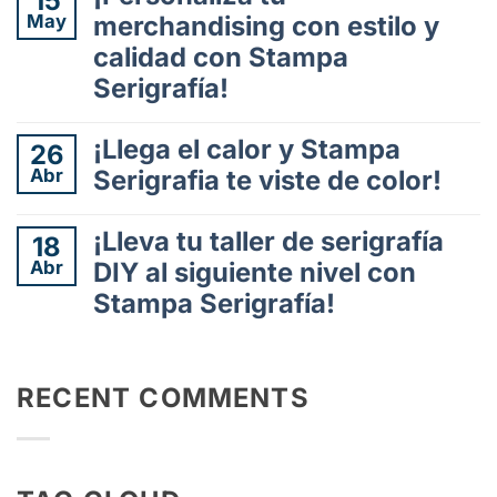
15
comentarios
una
May
merchandising con estilo y
en
alianza
calidad con Stampa
Customize
para
your
Serigrafía!
el
merch
éxito
with
No
en
style
hay
¡Llega el calor y Stampa
26
el
and
comentarios
Abr
siglo
Serigrafia te viste de color!
en
quality
XXI
¡Personaliza
with
No
tu
Stampa
hay
¡Lleva tu taller de serigrafía
18
merchandising
Serigrafía!
comentarios
Abr
DIY al siguiente nivel con
con
en
estilo
Stampa Serigrafía!
¡Llega
y
el
No
calidad
calor
hay
con
y
comentarios
Stampa
Stampa
RECENT COMMENTS
en
Serigrafía!
Serigrafia
¡Lleva
te
tu
viste
taller
de
de