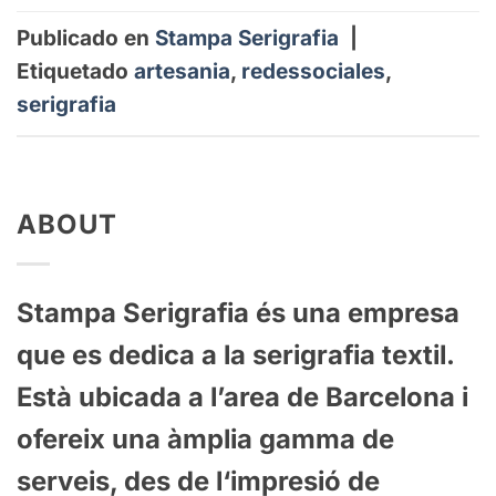
Publicado en
Stampa Serigrafia
|
Etiquetado
artesania
,
redessociales
,
serigrafia
ABOUT
St
ampa
Ser
ig
raf
ia
és
un
a
em
p
resa
que
es
ded
ica
a
la
ser
ig
raf
ia
text
il
.
Est
à
ub
ic
ada
a
l’area de Barcelona
i
of
ere
ix
un
a
à
m
pl
ia
gamma
de
serve
is
,
des
de
l
‘
imp
res
i
ó
de