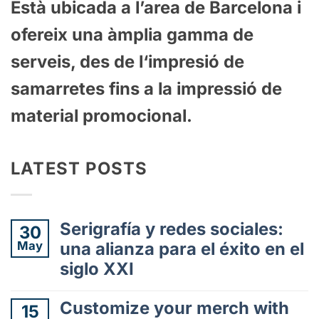
Est
à
ub
ic
ada
a
l’area de Barcelona
i
of
ere
ix
un
a
à
m
pl
ia
gamma
de
serve
is
,
des
de
l
‘
imp
res
i
ó
de
samarretes
fins
a
la
impress
i
ó
de
material
prom
oc
ional
.
LATEST POSTS
Serigrafía y redes sociales:
30
May
una alianza para el éxito en el
siglo XXI
No
hay
Customize your merch with
15
comentarios