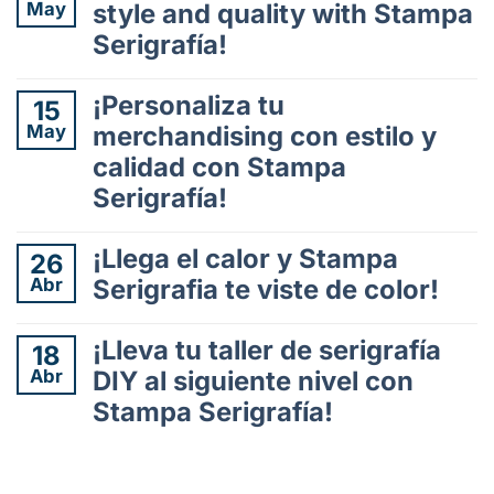
May
style and quality with Stampa
en
Serigrafía!
Serigrafía
y
No
redes
hay
¡Personaliza tu
15
sociales:
comentarios
una
May
merchandising con estilo y
en
alianza
calidad con Stampa
Customize
para
your
Serigrafía!
el
merch
éxito
with
No
en
style
hay
¡Llega el calor y Stampa
26
el
and
comentarios
Abr
siglo
Serigrafia te viste de color!
en
quality
XXI
¡Personaliza
with
No
tu
Stampa
hay
¡Lleva tu taller de serigrafía
18
merchandising
Serigrafía!
comentarios
Abr
DIY al siguiente nivel con
con
en
estilo
Stampa Serigrafía!
¡Llega
y
el
No
calidad
calor
hay
con
y
comentarios