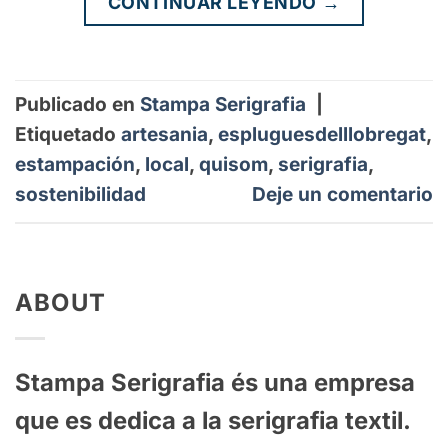
CONTINUAR LEYENDO
→
Publicado en
Stampa Serigrafia
|
Etiquetado
artesania
,
espluguesdelllobregat
,
estampación
,
local
,
quisom
,
serigrafia
,
sostenibilidad
Deje un comentario
ABOUT
St
ampa
Ser
ig
raf
ia
és
un
a
em
p
resa
que
es
ded
ica
a
la
ser
ig
raf
ia
text
il
.