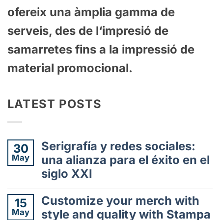
of
ere
ix
un
a
à
m
pl
ia
gamma
de
serve
is
,
des
de
l
‘
imp
res
i
ó
de
samarretes
fins
a
la
impress
i
ó
de
material
prom
oc
ional
.
LATEST POSTS
Serigrafía y redes sociales:
30
May
una alianza para el éxito en el
siglo XXI
No
hay
Customize your merch with
15
comentarios
May
style and quality with Stampa
en