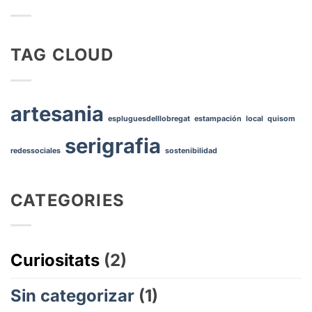
¡Lleva
te
tu
viste
taller
de
de
TAG CLOUD
color!
serigrafía
DIY
al
siguiente
artesania
nivel
espluguesdelllobregat
estampación
local
quisom
con
serigrafia
Stampa
redessociales
sostenibilidad
Serigrafía!
CATEGORIES
Curiositats
(2)
Sin categorizar
(1)