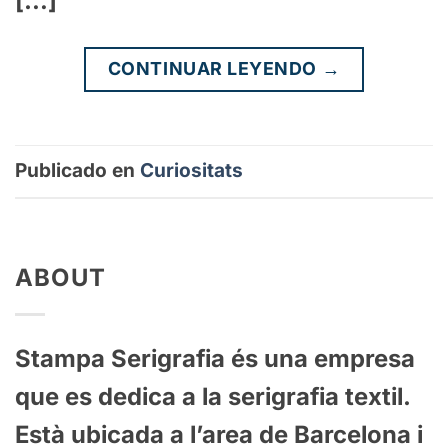
[…]
CONTINUAR LEYENDO
→
Publicado en
Curiositats
ABOUT
St
ampa
Ser
ig
raf
ia
és
un
a
em
p
resa
que
es
ded
ica
a
la
ser
ig
raf
ia
text
il
.
Est
à
ub
ic
ada
a
l’area de Barcelona
i