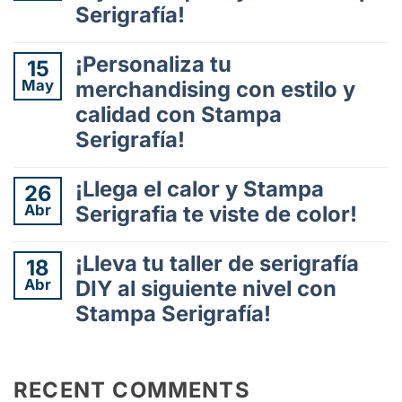
Serigrafía!
Serigrafía
y
No
redes
hay
¡Personaliza tu
15
sociales:
comentarios
una
May
merchandising con estilo y
en
alianza
calidad con Stampa
Customize
para
your
Serigrafía!
el
merch
éxito
with
No
en
style
hay
¡Llega el calor y Stampa
26
el
and
comentarios
Abr
siglo
Serigrafia te viste de color!
en
quality
XXI
¡Personaliza
with
No
tu
Stampa
hay
¡Lleva tu taller de serigrafía
18
merchandising
Serigrafía!
comentarios
Abr
DIY al siguiente nivel con
con
en
estilo
Stampa Serigrafía!
¡Llega
y
el
No
calidad
calor
hay
con
y
comentarios
Stampa
Stampa
RECENT COMMENTS
en
Serigrafía!
Serigrafia