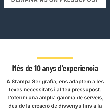
enviaments ràpids a qualsevol lloc
d’Europa i amb opció de recollida al
nostre Taller.
DEMANA’NS UN PRESSUPOST